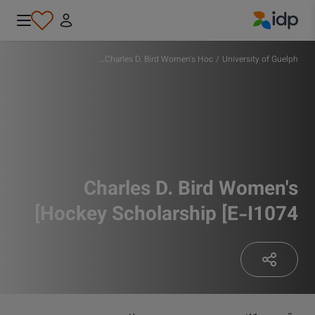
IDP Education
Charles D. Bird Women's Hoc...
/
University of Guelph
Charles D. Bird Women's
Hockey Scholarship [E-I1074]