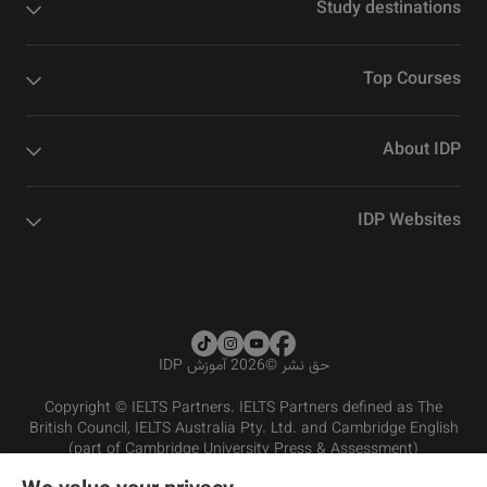
Study destinations
Top Courses
About IDP
IDP Websites
حق نشر
©
2026 آموزش IDP
Copyright © IELTS Partners. IELTS Partners defined as The
British Council, IELTS Australia Pty. Ltd. and Cambridge English
(part of Cambridge University Press & Assessment)