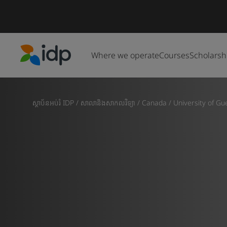
Where we operate
Courses
Scholarsh
IDP Education
ស្ថាប័នអប់រំ IDP
/
សាលានិងសាកលវិទ្យា
/
Canada
/
University of Gu