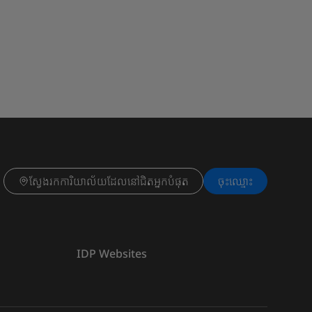
ស្វែងរកការិយាល័យដែលនៅជិតអ្នកបំផុត
ចុះ​ឈ្មោះ
IDP Websites