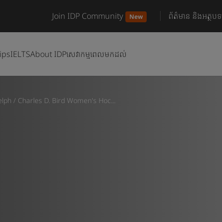
Join IDP Community
ព័ត៌មាន និងអត្ថបទ
New
ips
IELTS
About IDP
សេវាកម្មពេលមកដល់
elph
/
Charles D. Bird Women's Hoc...