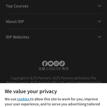
Top Courses
About IDP
IDP Websites
版權
©
2026 IDP 教育
Copyright © IELTS Partners. IELTS Partners defined as The
British Council, IELTS Australia Pty. Ltd. and Cambridge English
(part of Cambridge University Press & Assessment)
We value your privacy
投資人
使用條款
隱私權政策
免責聲明
We use
cookies
to allow this site to work for you, improve
your user experience, and to serve you advertising tailored