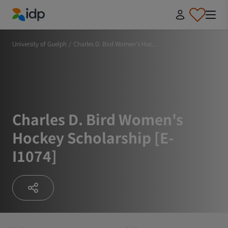
IDP Education
University of Guelph
/
Charles D. Bird Women's Hoc...
Charles D. Bird Women's
Hockey Scholarship [E-
I1074]