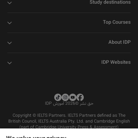
Study destinations
Top Courses
About IDP
IDP Websites
حق نشر
©
2026 آموزش IDP
Copyright © IELTS Partners. IELTS Partners defined as The
British Council, IELTS Australia Pty. Ltd. and Cambridge English
(part of Cambridge University Press & Assessment)