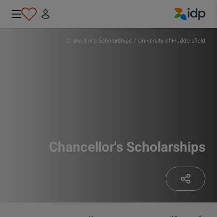
IDP Education
Chancellor's Scholarships
/
University of Huddersfield
Chancellor's Scholarships