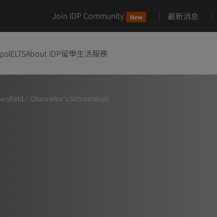
Join IDP Community
最新消息
New
ips
IELTS
About IDP
留學生活服務
ersfield
/
Chancellor's Scholarships