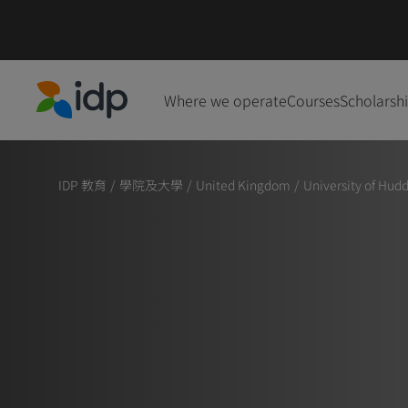
Where we operate
Courses
Scholarsh
IDP Education
IDP 教育
/
學院及大學
/
United Kingdom
/
University of Hudd