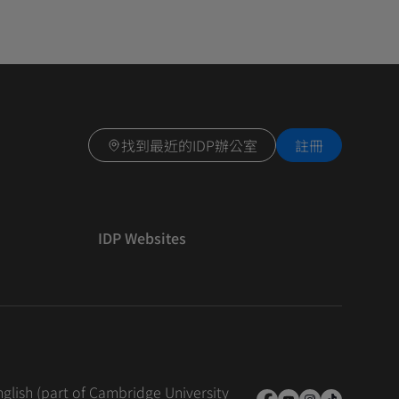
找到最近的IDP辦公室
註冊
IDP Websites
nglish (part of Cambridge University