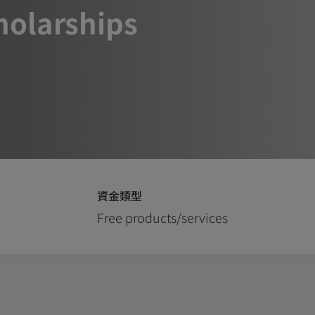
holarships
資金類型
Free products/services