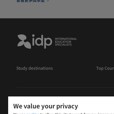
Study destinations
Top Cour
版權
©
2026 IDP 教育
We value your privacy
Copyright © IELTS Partners. IELTS Partners defined as