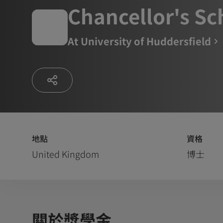
Chancellor's Sc
At
University of Huddersfield
地點
資格
United Kingdom
博士
關於獎學金