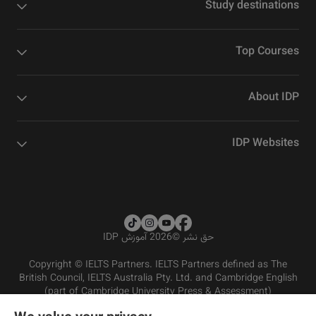
Study destinations
Top Courses
About IDP
IDP Websites
حق نشر
©
2026 آموزش IDP
Copyright © IELTS Partners. IELTS Partners defined as The
British Council, IELTS Australia Pty. Ltd. and Cambridge English
(part of Cambridge University Press & Assessment)