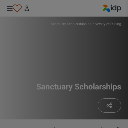
IDP Education
Sanctuary Scholarships
/
University of Stirling
Sanctuary Scholarships