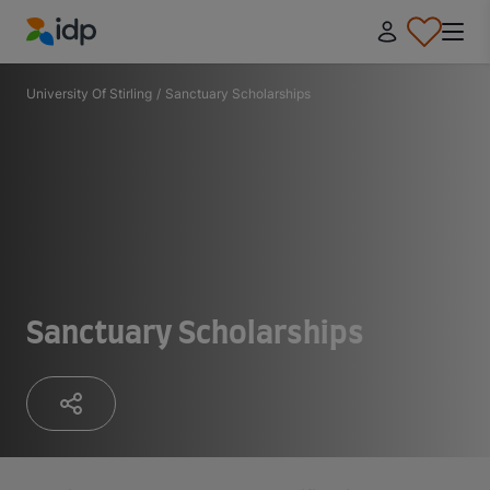
IDP Education
University Of Stirling
/
Sanctuary Scholarships
Sanctuary Scholarships