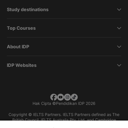
Study destinations
Top Courses
About IDP
IDP Websites
Hak Cipta
©
Pendidikan IDP 2026
Copyright © IELTS Partners. IELTS Partners defined as The
British Council, IELTS Australia Pty. Ltd. and Cambridge
English (part of Cambridge University Press & Assessment)