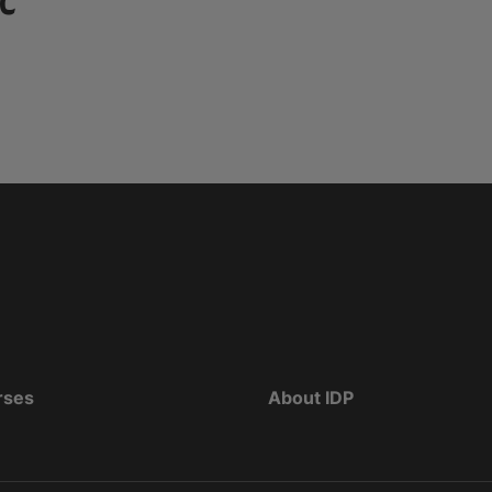
c
rses
About IDP