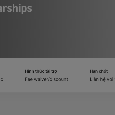
arships
n
Hình thức tài trợ
Hạn chót
ọc
Fee waiver/discount
Liên hệ với