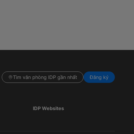
Tìm văn phòng IDP gần nhất
Đăng ký
IDP Websites