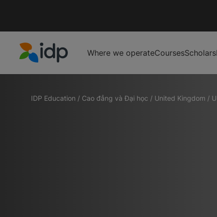
Where we operate
Courses
Scholars
IDP Education
IDP Education
/
Cao đẳng và Đại học
/
United Kingdom
/
U