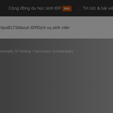
Cộng đồng du học sinh IDP
Tin tức & bài vi
Mới
hips
IELTS
About IDP
Dịch vụ sinh viên
niversity Of Stirling
/
Sanctuary Scholarships