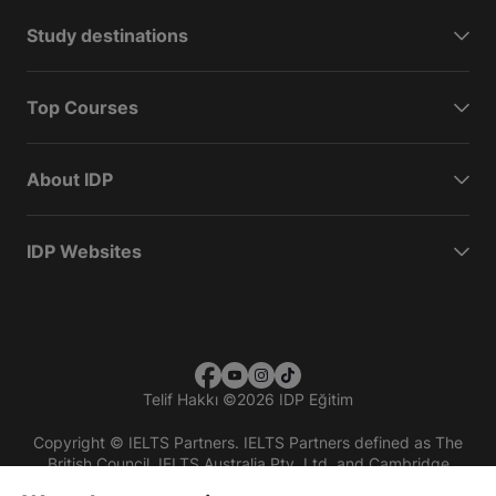
Study destinations
Top Courses
About IDP
IDP Websites
Telif Hakkı
©
2026 IDP Eğitim
Copyright © IELTS Partners. IELTS Partners defined as The
British Council, IELTS Australia Pty. Ltd. and Cambridge
English (part of Cambridge University Press & Assessment)