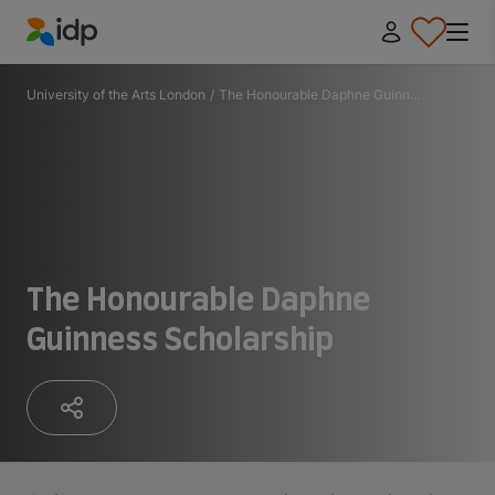
IDP Education
University of the Arts London
/
The Honourable Daphne Guinn...
The Honourable Daphne
Guinness Scholarship