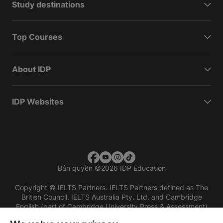
Study destinations
Top Courses
About IDP
IDP Websites
Bản quyền
©
2026 IDP Education
Copyright © IELTS Partners. IELTS Partners defined as The
British Council, IELTS Australia Pty. Ltd. and Cambridge
English (part of Cambridge University Press & Assessment)