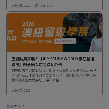
manage traffic and a high standard of living.
July 09, 2026
10 min
read
巴威颱風來襲！【IDP STUDY WORLD 澳紐留遊
學展】部分場次時間異動公告
因應颱風巴威可能帶來之影響，考量海外參展單位來台行
程安排及工作團隊與參展訪客安全，IDP 國際教育中心特
此針對本週教育展進行場次調整。
July 07, 2026
查看更多