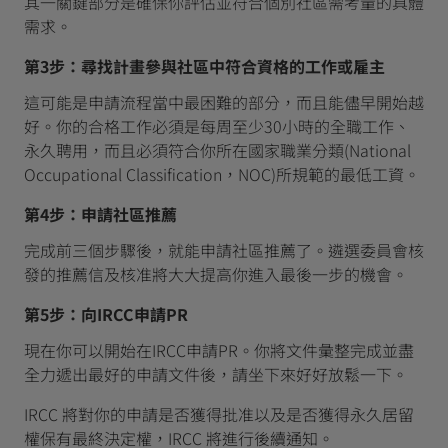
其一關鍵部分是確保你評估並符合個別社區需考量的具體
需求。
第3步：尋找計畫參與社區中符合資格的工作或雇主
這可能是申請流程當中最困難的部分，而且能儘早開始越
好。你的合格工作必須是每周至少30小時的全職工作、
永久聘用，而且必須符合你所在國家職業分類(National
Occupational Classification，NOC)所規範的最低工資。
第4步：申請社區推薦
完成前三個步驟後，就能申請社區推薦了。遴選委員會核
發的推薦信及核准將大大提高你進入最後一步的機會。
第5步：向IRCC申請PR
現在你可以開始在IRCC申請PR。你將文件彙整完成並盡
全力遞出最好的申請文件後，請坐下來好好放鬆一下。
IRCC 將對你的申請是否獲得批准以及是否獲得永久居留
權保有最終決定權，IRCC 將進行後續通知。