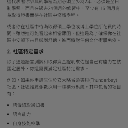
這代表著你參與的學程為期必須至少為2年，必須是全日
制學程，而且在過去24個月的修習中，至少有 16 個月有
為取得證書而待在社區中修讀學程。
或者你在社區中待滿取得碩士學位或博士學位所花費的時
間。雖然這可能看起來相當艱困，但這是為了確保你在社
區中安頓下來且感到舒適，進而將對任何文化衝擊免疫。
2. 社區特定需求
除了通過語言測試和取得資金證明來佐證自己有能力在該
國定居外，你還需要滿足社區特定需求。
例如，如果你申請居住於安大略省桑德貝(Thunderbay)
社區，社區推薦係數採用一種積分系統。其中包含的項目
有：
聘僱錄取通知書
語言能力
自身技能校準