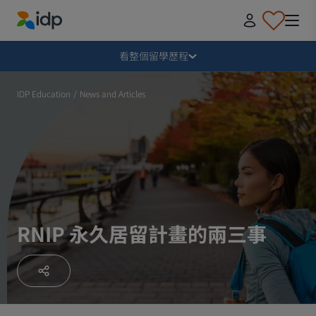
IDP Education
收合
看整個留學歷程
為什麼要留學？
IDP Education
/
News and Articles
該選擇哪個國家留學？該讀甚麼課程？
如何申請留學？
RNIP 永久居留計畫的兩三事
收到學校錄取通知後該做哪些事？
出發前應該準備甚麼？