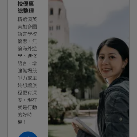
校優惠
總整理
精選澳英
美加多國
語言學校
優惠，無
論海外遊
學、進修
語言、增
強職場競
爭力或單
純想讓旅
程更有深
度，現在
就是行動
的好時
機！