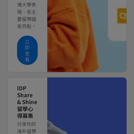
灣大學表
現、各主
要留學國
家亮點。
立
即
查
看
IDP
Share
& Shine
留學心
得募集
分享你的
海外留學