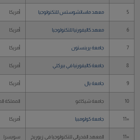
5
معهد ماساتشوستس للتكنولوجيا
أمريكا
6
معهد كاليفورنيا للتكنولوجيا
أمريكا
7
جامعة پرينستون
أمريكا
8
جامعة كاليفورنيا في بيركلي
أمريكا
9
جامعة يال
أمريكا
10
جامعة شيكاغو
المملكة ال
=11
جامعة كولومبيا
أمريكا
=11
المعهد الفدرالي للتكنولوجيا في زيوريخ
سويسرا