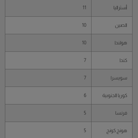
أستراليا
11
الصين
10
هولندا
10
كندا
7
سويسرا
7
كوريا الجنوبية
6
فرنسا
5
هونج كونج
5