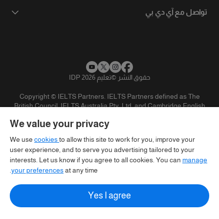
تواصل مع آي دي بي
حقوق النشر
©
تعليم IDP 2026
Copyright © IELTS Partners. IELTS Partners defined as The
British Council, IELTS Australia Pty. Ltd. and Cambridge English
(part of Cambridge University Press & Assessment)
We value your privacy
المستثمرين
شروط الاستخدام
سياسية الخصوصية
تنويه
We use
cookies
to allow this site to work for you, improve your
user experience, and to serve you advertising tailored to your
interests. Let us know if you agree to all cookies. You can
manage
your preferences
at any time.
Yes I agree