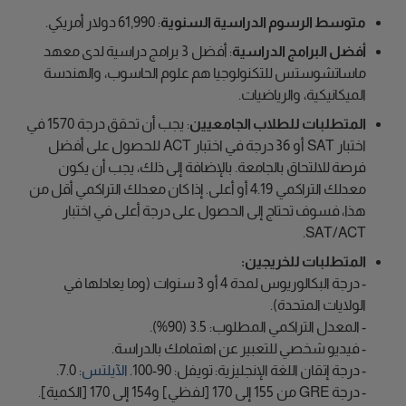
متوسط الرسوم الدراسية السنوية
: 61,990 دولار أمريكي.
أفضل البرامج الدراسية
: أفضل 3 برامج دراسية لدى معهد
ماساتشوستس للتكنولوجيا هم علوم الحاسوب، والهندسة
الميكانيكية، والرياضيات.
المتطلبات للطلاب الجامعيين
: يجب أن تحقق درجة 1570 في
اختبار SAT أو 36 درجة في اختبار ACT للحصول على أفضل
فرصة للالتحاق بالجامعة. بالإضافة إلى ذلك، يجب أن يكون
معدلك التراكمي 4.19 أو أعلى. إذا كان معدلك التراكمي أقل من
هذا، فسوف تحتاج إلى الحصول على درجة أعلى في اختبار
SAT/ACT.
المتطلبات للخريجين:
- درجة البكالوريوس لمدة 4 أو 3 سنوات (وما يعادلها في
الولايات المتحدة).
- المعدل التراكمي المطلوب: 3.5 (90%).
- فيديو شخصي للتعبير عن اهتمامك بالدراسة.
- درجة إتقان اللغة الإنجليزية: تويفل: 90-100.
الآيلتس
: 7.0.
- درجة GRE من 155 إلى 170 [لفظي] و154 إلى 170 [الكمية].