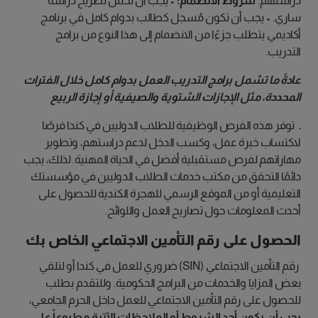
دراستهم.
شروط الانضمام:
• يجب أن تحمل تصريح دراسة
ساري. • يجب أن تكون مُسجل كطالب بدوام كامل في برنامج
أكاديمي يتطلب جزءًا من الانضمام إلى هذا النوع من برامج
التدريب.
عادةً ما تشمل برامج التدريب العمل بدوام كامل خلال الفترات
المحددة، مثل الإجازات الشتوية والصيفية أو إجازة الربيع
.
توفر هذه الفرص الوظيفية للطلاب الدوليين في كندا فرصًا
لاكتساب خبرة عمل، وكسب الدخل لدعم دراستهم، وتطوير
مهاراتهم لفرص مستقبلية أفضل في الحياة المهنية. لذلك، يجب
دائمًا التحقق من مكتب خدمات الطلاب الدوليين في مؤسستك
التعليمية أو من الموقع الرسمي للهجرة الكندية للحصول على
أحدث المعلومات حول تصاريح العمل واللوائح.
الحصول على رقم التأمين الاجتماعي الخاص بك
رقم التأمين الاجتماعي (SIN) ضروري للعمل في كندا أو لتلقي
بعض المزايا والخدمات من البرامج الحكومية. وللتقدم بطلب
للحصول على رقم التأمين الاجتماعي للعمل داخل الحرم الجامعي،
يجب أن يكون أحد الشروط أو الملاحظات الآتية مطبوعاً على