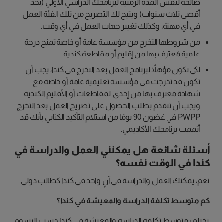
صالحة لنفس المدة الزمنية لبرنامجك الدراسي الأولي (بحد
أقصى ثلاث سنوات) ويتيح لك التصريح من تلك الفئة العمل
في أي مهنة، وكذلك تغيير جهات العمل في أي وقت.
من شروطها التخرج من مؤسسة عامة أو خاصة تمنح درجة
علمية مُعترف بها من إقليم أو مقاطعة كندية.
لكي تكون مؤهلاً لبرنامج العمل بعد التخرج في كندا، يجب أن
تكون قد تخرجت في مؤسسة تعليمية عامة أو خاصة مع
شهادة معترف بها من إحدى المقاطعات أو الأقاليم الكندية.
ويجب أن تتقدم بطلب الحصول على تصريح العمل بعد التخرج
PWPP في غضون 90 يومًا من استلام التأكيد الكتابي بأنك قد
أتممت برنامجك الأكاديمي.
أسئلة شائعة
هل يمكنني العمل والدراسة في
كندا في الوقت نفسه؟
نعم، يمكنك العمل والدراسة في آنٍ واحد في كندا كطالب دولي.
كم متوسط تكلفة الدراسة والمعيشة في كندا؟
يختلف متوسط تكلفة الدراسة والمعيشة في كندا حسب الرسوم