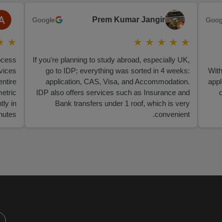
Prem Kumar Jangir
Google
Goog
★
★
★
★
★
★
★
ocess
If you're planning to study abroad, especially UK,
vices
go to IDP; everything was sorted in 4 weeks:
With
entire
application, CAS, Visa, and Accommodation.
appl
etric
IDP also offers services such as Insurance and
tly in
Bank transfers under 1 roof, which is very
nutes.
convenient.