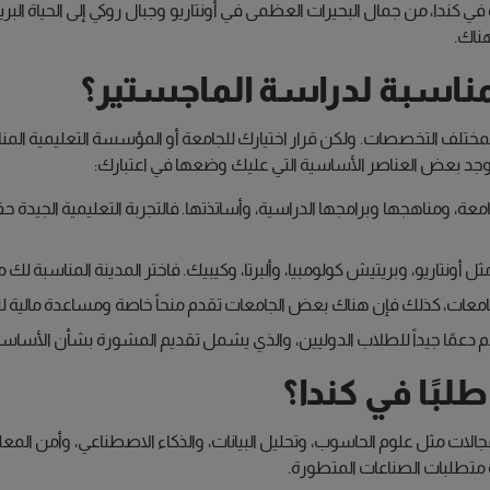
ي كندا، من جمال البحيرات العظمى في أونتاريو وجبال روكي إلى الحياة البري
هناك.
لمناسبة لدراسة الماجستير؟
مختلف التخصصات. ولكن قرار اختيارك للجامعة أو المؤسسة التعليمية المنا
د بعض العناصر الأساسية التي عليك وضعها في اعتبارك:
 ومناهجها وبرامجها الدراسية، وأساتذتها. فالتجربة التعليمية الجيدة حقاً ه
مثل أونتاريو، وبريتيش كولومبيا، وألبرتا، وكيبيك. فاختر المدينة المناسبة 
امعات، كذلك فإن هناك بعض الجامعات تقدم منحاً خاصة ومساعدة مالية لل
دم دعمًا جيداً للطلاب الدوليين، والذي يشمل تقديم المشورة بشأن الأساس
لبًا في كندا؟
جالات مثل علوم الحاسوب، وتحليل البيانات، والذكاء الاصطناعي، وأمن المعلوم
 متطلبات الصناعات المتطورة.