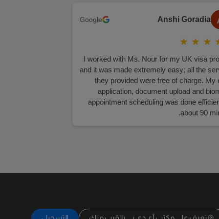
Anshi Goradia
Google
★
★
★
I worked with Ms. Nour for my UK visa pr
and it was made extremely easy; all the ser
they provided were free of charge. My 
application, document upload and biom
appointment scheduling was done efficien
about 90 mi
تعرف على مكتب آي دي بي بالقرب منك
التسجيل