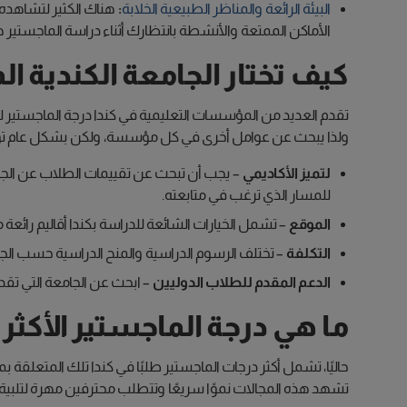
البيئة الرائعة والمناظر الطبيعية الخلابة
:
هناك الكثير لتشاهده ف
الأماكن الممتعة والأنشطة بانتظارك أثناء دراسة الماجستير 
كيف تختار الجامعة الكندية ا
تقدم العديد من المؤسسات التعليمية في كندا درجة الماجستير ل
ولذا يبحث عن عوامل أخرى في كل مؤسسة، ولكن بشكل عام توج
لتميز الأكاديمي
– يجب أن تبحث عن تقييمات الطلاب عن الجامعة،
للمسار الذي ترغب في متابعته.
الموقع
– تشمل الخيارات الشائعة للدراسة بكندا أقاليم رائعة 
التكلفة
– تختلف الرسوم الدراسية والمنح الدراسية حسب الج
الدعم المقدم للطلاب الدوليين
– ابحث عن الجامعة التي تق
ما هي درجة الماجستير الأكثر ط
حاليًا، تشمل أكثر درجات الماجستير طلبًا في كندا تلك المتعلقة بم
تشهد هذه المجالات نموًا سريعًا وتتطلب محترفين مهرة لتلبية