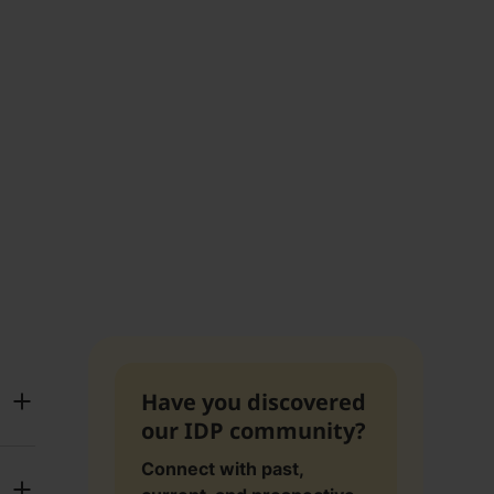
Have you discovered
our IDP community?
Connect with past,