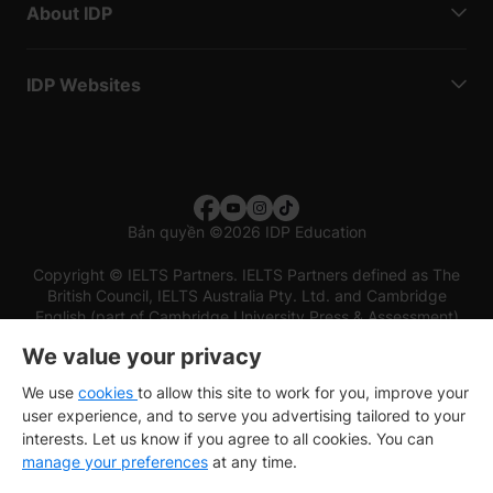
About IDP
IDP Websites
Bản quyền
©
2026 IDP Education
Copyright © IELTS Partners. IELTS Partners defined as The
British Council, IELTS Australia Pty. Ltd. and Cambridge
English (part of Cambridge University Press & Assessment)
We value your privacy
Các nhà đầu tư
Điều khoản sử dụng
Chính sách bảo mật
Miễn trừ trách nhiệm
We use
cookies
to allow this site to work for you, improve your
user experience, and to serve you advertising tailored to your
interests. Let us know if you agree to all cookies. You can
manage your preferences
at any time.