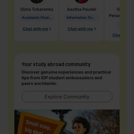
Dima
Tokarenko
Aastha
Paudel
Geraldi
Penarete Va
Academic Studies in Education
Information Technology
Geology
Chat with me
Chat with me
Chat with 
Your study abroad community
Discover genuine experiences and practical
tips from IDP student ambassadors and
peers worldwide.
Explore Community