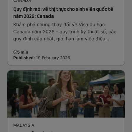
CANADA
Quy định mới về thị thực cho sinh viên quốc tế
năm 2026: Canada
Khám phá những thay đổi về Visa du học
Canada năm 2026 - quy trình kỹ thuật số, các
quy định cập nhật, giới hạn làm việc điều
chỉnh, yêu cầu tài chính và đối tượng phụ
5 min
thuộc để lên kế hoạch hành trình du học một
Published:
19 February 2026
cách tự tin.
MALAYSIA