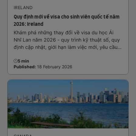
IRELAND
Quy định mới về visa cho sinh viên quốc tế năm
2026: Ireland
Khám phá những thay đổi về visa du học Ái
Nhĩ Lan năm 2026 - quy trình kỹ thuật số, quy
định cập nhật, giới hạn làm việc mới, yêu cầu
tài chính và điều kiện hỗ trợ người phụ thuộc
5 min
để lập kế hoạch cho hành trình du học của bạn
Published:
18 February 2026
một cách tự tin.