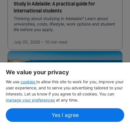
Study in Adelaide: A practical guide for
international students
Thinking about studying in Adelaide? Learn about
universities, costs, lifestyle, work options and student
life before you apply.
July 05, 2026
10 min
read
We value your privacy
We use
cookies
to allow this site to work for you, improve your
user experience, and to serve you advertising tailored to your
interests. Let us know if you agree to all cookies. You can
manage your preferences
at any time.
Living in Perth: A practical guide for
international students
Yes I agree
Thinking about living in Perth as an international
student? Learn about costs, housing, work options,