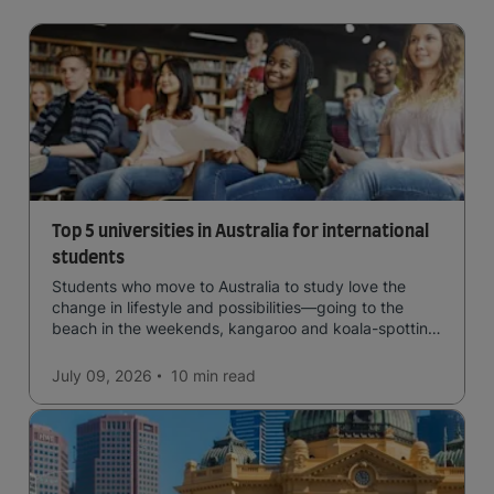
Top 5 universities in Australia for international
students
Students who move to Australia to study love the
change in lifestyle and possibilities—going to the
beach in the weekends, kangaroo and koala-spotting
in the forests, and in general a laid-back lifestyle with
easy to manage traffic and a high standard of living.
July 09, 2026
10 min
read