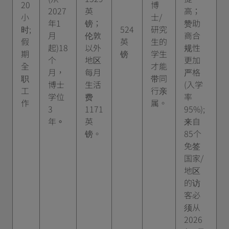
20
博
2027
英
高；
小
士/
年1
镑；
赞助
时;
524
研究
月
伦敦
商合
假
英
生的
起)18
以外
规性
期
镑
学生
个
地区
更加
全
才能
月，
每月
严格
职
带同
博士
生活
(入学
工
行亲
学位
费
率
作
属。
3
1171
95%);
年
。
英
来自
镑。
85个
免签
国家/
地区
的访
客必
须从
2026