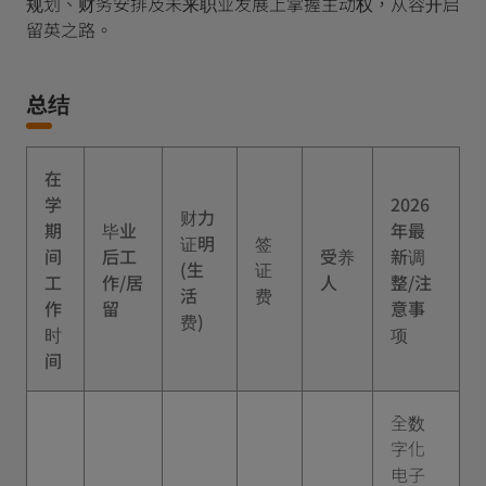
规划、财务安排及未来职业发展上掌握主动权，从容开启
留英之路。
总结
在
学
2026
财力
期
毕业
年最
证明
签
间
后工
受养
新调
(生
证
工
作/居
人
整/注
活
费
作
留
意事
费)
时
项
间
全数
字化
电子