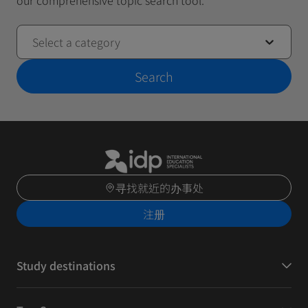
our comprehensive topic search tool.
Select a category
Search
寻找就近的办事处
注册
Study destinations