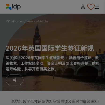
IDP Education
IDP Education
/
News and Articles
2026年英国国际学生签证新规
深度解析2026年英国学生签证新规： 涵盖电子签证、政
策收紧、工作权限变动、资金证明及陪读资格调整，助您
运筹帷幄，从容开启留英之旅。
总结
1. 数字化签证系统
2. 家属陪读及永居申请政策
3. 