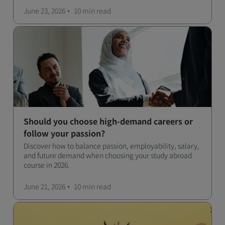
June 23, 2026
10 min
read
Should you choose high-demand careers or
follow your passion?
Discover how to balance passion, employability, salary,
and future demand when choosing your study abroad
course in 2026.
June 21, 2026
10 min
read