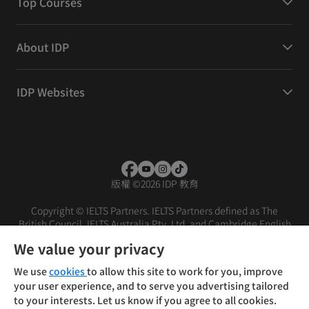
Top Courses
About IDP
IDP Websites
版權
©
2026 IDP 教育
Copyright © IELTS Partners. IELTS Partners defined as The
British Council, IELTS Australia Pty. Ltd. and Cambridge English
(part of Cambridge University Press & Assessment)
We value your privacy
投资者
条款
隐私政策
免责声明
We use
cookies
to allow this site to work for you, improve
your user experience, and to serve you advertising tailored
to your interests. Let us know if you agree to all cookies.