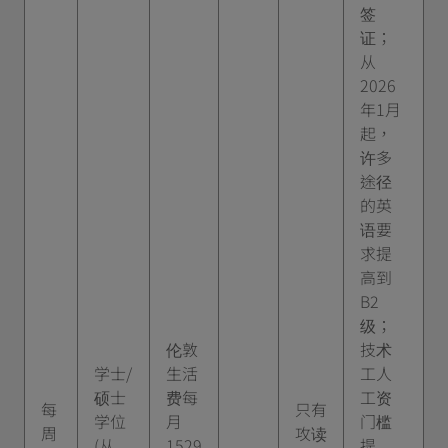
签
证；
从
2026
年1月
起，
许多
途径
的英
语要
求提
高到
B2
级；
伦敦
技术
学士/
生活
工人
硕士
费每
工资
每
只有
学位
月
门槛
周
攻读
(从
1529
提