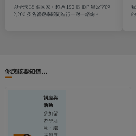
與全球 35 個國家，超過 190 個 IDP 辦公室的
我
2,200 多名留遊學顧問進行一對一諮詢。
的
你應該要知道...
講座與
活動
參加留
遊學活
動、講
座與展