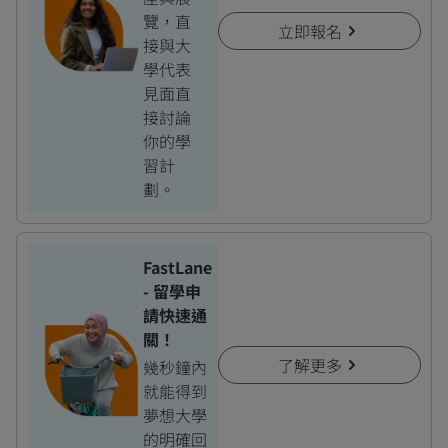
覽，直
立即報名
接與大
學代表
見面直
接討論
你的學
習計
劃。
FastLane
- 留學申
請快速通
關！
了解更多
幾秒鐘內
就能得到
夢想大學
的明確回