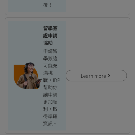
覆！
留學簽
證申請
協助
申請留
學簽證
可能充
滿挑
Learn more
戰，IDP
幫助你
讓申請
更加順
利，取
得準確
資訊。