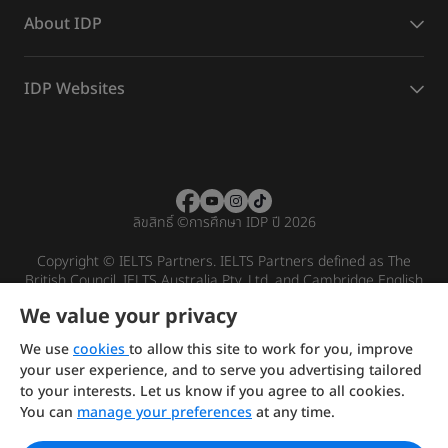
About IDP
IDP Websites
ลิขสิทธิ์
©
การศึกษา IDP ปี 2026
Copyright © IELTS Partners. IELTS Partners defined as The
British Council, IELTS Australia Pty. Ltd. and Cambridge English
(part of Cambridge University Press & Assessment)
We value your privacy
Investors
Terms of use
Privacy policy
Disclaimer
We use
cookies
to allow this site to work for you, improve
your user experience, and to serve you advertising tailored
to your interests. Let us know if you agree to all cookies.
You can
manage your preferences
at any time.