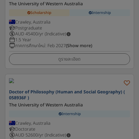
The University of Western Australia
Scholarship
Internship
Crawley, Australia
Postgraduate
AUD
45400
/yr (Indicative)
1.5 Year
ภาคการศึกษาใหม่
:
Feb 2027
(Show more)
ดูรายละเอียด
Doctor of Philosophy (Human and Social Geography) (
058936F )
The University of Western Australia
Internship
Crawley, Australia
Doctorate
AUD
52600
/yr (Indicative)