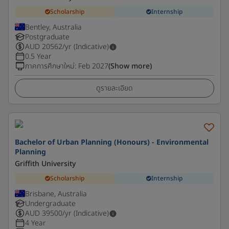
Scholarship
Internship
Bentley, Australia
Postgraduate
AUD
20562
/yr (Indicative)
0.5 Year
ภาคการศึกษาใหม่
:
Feb 2027
(Show more)
ดูรายละเอียด
Bachelor of Urban Planning (Honours) - Environmental
Planning
Griffith University
Scholarship
Internship
Brisbane, Australia
Undergraduate
AUD
39500
/yr (Indicative)
4 Year