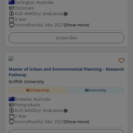
Darlington, Australia
Doctorate
AUD
49400
/yr (Indicative)
3 Year
ภาคการศึกษาใหม่
:
Mar 2027
(Show more)
ดูรายละเอียด
Master of Urban and Environmental Planning - Research
Pathway
Griffith University
Scholarship
Internship
Brisbane, Australia
Postgraduate
AUD
44500
/yr (Indicative)
2 Year
ภาคการศึกษาใหม่
:
Mar 2027
(Show more)