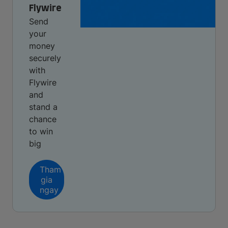
Flywire
Send
your
money
securely
with
Flywire
and
stand a
chance
to win
big
Tham
gia
ngay