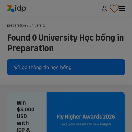
IDP Education
preparation
/
university
Found 0 University Học bổng in
Preparation
Lọc thông tin học bổng
Win
$3,000
USD
with
IDP &