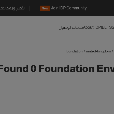
Join IDP Community
الأخبار والمقالات
New
S
IELTS
About IDP
خدمات الوصول
foundation
/
united-kingdom
/