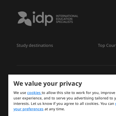
Study destinations
Top Cour
ลิขสิทธิ์
©
การศึกษา IDP ปี 2026
We value your privacy
Copyright © IELTS Partners. IELTS Partners defined a
We use
cookies
to allow this site to work for you, improve
Press & Assessment)
user experience, and to serve you advertising tailored to 
interests. Let us know if you agree to all cookies. You can
Investors
Terms of use
Privacy policy
Disclaimer
your preferences
at any time.