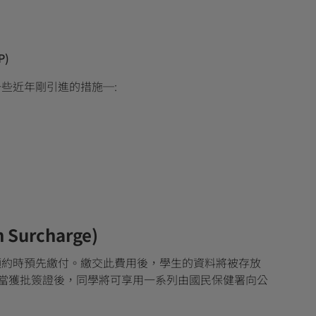
P)
些近年剛引進的措施─:
 Surcharge)
預約時預先繳付。繳交此費用後，學生的資料將被存放
e)的系統裡，當獲批簽證後，同學將可享用一系列由國民保健署向公