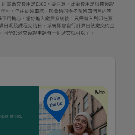
，則需繳交費用是£300。要注意，此筆費用是根據簽證
兩年制，但由於領事館一般會給同學多預留四個月的簽
同學不用擔心，當你進入繳費系統後，只需輸入列印在簽
Studies)上的開課日期及課程完結日，系統即會自行計算出該繳交的金
mber)，同學於遞交簽證申請時一併遞交就可以了。
experiences,