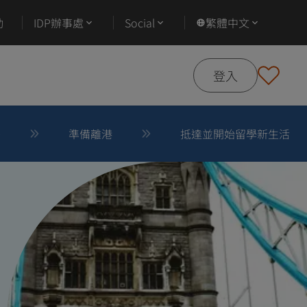
動
IDP辦事處
Social
繁體中文
登入
後
準備離港
抵達並開始留學新生活