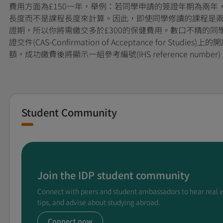
費用方面為£150一年，舉例：若同學申請的簽證年期為兩年
長度而不是課程長度來計算。因此，即使同學修讀的課程是
證期，所以你將需繳交多於£300的保健費用。數口不精的
證交件(CAS-Confirmation of Acceptance for 
額，成功繳費後將顯示一組參考編號(IHS reference nu
Student Community
Join the IDP student community
Connect with peers and student ambassadors to hear real 
tips, and advise about studying abroad.
Connect now