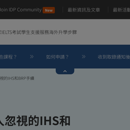
Join IDP Community
最新資訊及文章
最新活
New
家
IELTS考試
學生支援服務
海外升學步驟
些課程？
如何申請？
收到取錄通知
的IHS和BRP手續
忽視的IHS和