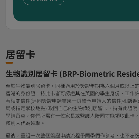
居留卡
生物識別居留卡 (BRP-Biometric Residen
至於生物識別居留卡，同樣適用於簽證年期為六個月或以上
香港的身份證，持此卡者可認證其在英國的學生身份、工作
著相關信件(連同簽證申請結果一併給予申請人的信件)和護
局或指定學校地點) 取回自己的生物識別居留卡，持有此證
學請留意，你們必需有一位家長或監護人陪同才能領取此卡
權別人代為領取。
最後，重組一次整個簽證申請流程予同學們作參考，也不忘