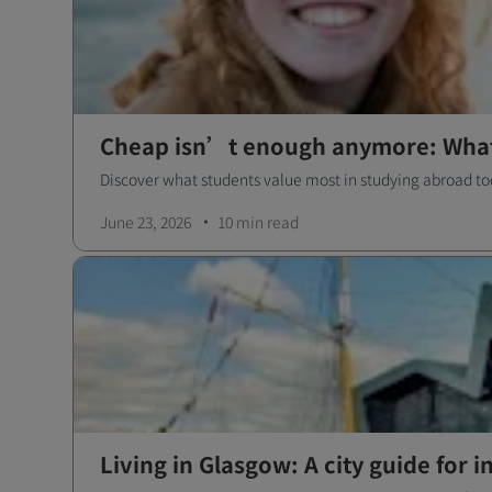
Cheap isn’t enough anymore: What
Discover what students value most in studying abroad tod
June 23, 2026
10 min
read
Living in Glasgow: A city guide for 