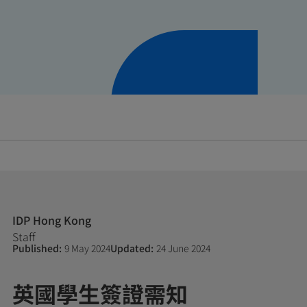
IDP Hong Kong
Staff
Published:
9 May 2024
Updated:
24 June 2024
英國學生簽證需知