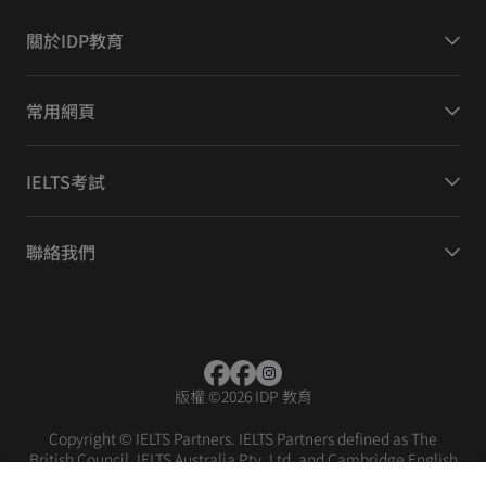
關於IDP教育
常用網頁
IELTS考試
聯絡我們
版權
©
2026 IDP 教育
Copyright © IELTS Partners. IELTS Partners defined as The
British Council, IELTS Australia Pty. Ltd. and Cambridge English
(part of Cambridge University Press & Assessment)