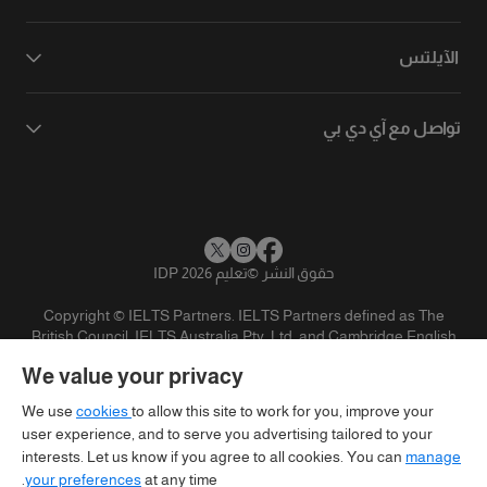
الآيلتس
تواصل مع آي دي بي
حقوق النشر
©
تعليم IDP 2026
Copyright © IELTS Partners. IELTS Partners defined as The
British Council, IELTS Australia Pty. Ltd. and Cambridge English
(part of Cambridge University Press & Assessment)
We value your privacy
المستثمرين
شروط الاستخدام
سياسية الخصوصية
تنويه
We use
cookies
to allow this site to work for you, improve your
user experience, and to serve you advertising tailored to your
interests. Let us know if you agree to all cookies. You can
manage
your preferences
at any time.