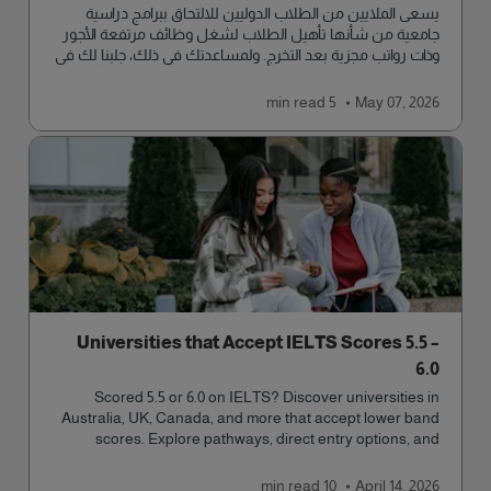
يسعى الملايين من الطلاب الدوليين للالتحاق ببرامج دراسية
جامعية من شأنها تأهيل الطلاب لشغل وظائف مرتفعة الأجور
وذات رواتب مجزية بعد التخرج. ولمساعدتك في ذلك، جلبنا لك في
هذه المقالة نظرة عميقة حول أفضل وأعلى 10 وظائف أجراً في
أستراليا.
read
5 min
May 07, 2026
Universities that Accept IELTS Scores 5.5 –
6.0
Scored 5.5 or 6.0 on IELTS? Discover universities in
Australia, UK, Canada, and more that accept lower band
scores. Explore pathways, direct entry options, and
courses available to you.
read
10 min
April 14, 2026