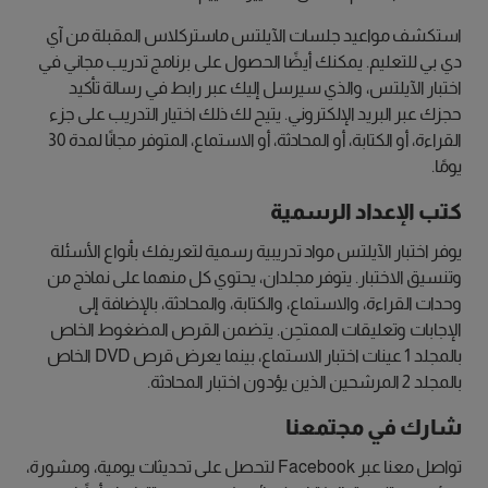
استكشف مواعيد جلسات الآيلتس ماستركلاس المقبلة من آي
دي بي للتعليم. يمكنك أيضًا الحصول على برنامج تدريب مجاني في
اختبار الآيلتس، والذي سيرسل إليك عبر رابط في رسالة تأكيد
حجزك عبر البريد الإلكتروني. يتيح لك ذلك اختيار التدريب على جزء
القراءة، أو الكتابة، أو المحادثة، أو الاستماع، المتوفر مجانًا لمدة 30
يومًا.
كتب الإعداد الرسمية
يوفر اختبار الآيلتس مواد تدريبية رسمية لتعريفك بأنواع الأسئلة
وتنسيق الاختبار. يتوفر مجلدان، يحتوي كل منهما على نماذج من
وحدات القراءة، والاستماع، والكتابة، والمحادثة، بالإضافة إلى
الإجابات وتعليقات الممتحِن. يتضمن القرص المضغوط الخاص
بالمجلد 1 عينات اختبار الاستماع، بينما يعرض قرص DVD الخاص
بالمجلد 2 المرشحين الذين يؤدون اختبار المحادثة.
شارك في مجتمعنا
تواصل معنا عبر Facebook لتحصل على تحديثات يومية، ومشورة،