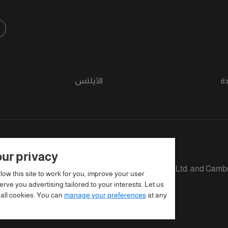
ة
الآيلتس
ur privacy
fined as The British Council, IELTS Australia Pty. Ltd. and Camb
llow this site to work for you, improve your user
rve you advertising tailored to your interests. Let us
 all cookies. You can
manage your preferences
at any