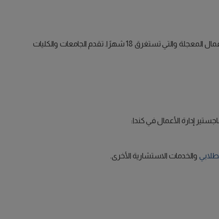
تستغرق أغلب برامج ماجستير إدارة الأعمال في كندا سنتان. ومع ذلك، تقدم بعض كليات إدارة الأعمال في كندا درجة الماجستير في إدارة الأعمال المعجلة والتي تستغرق 18 شهرًا. تقدم الجامعات والكليات
ستير إدارة الأعمال في كندا:
طلابي
والخدمات الاستشارية الأخرى.