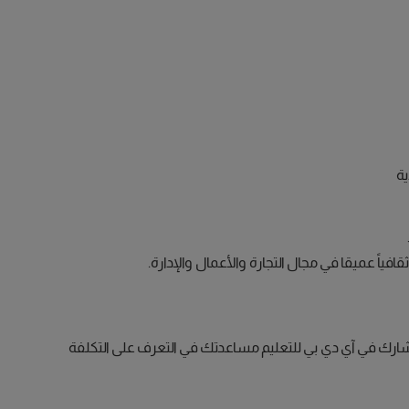
ية
ياً عميقا في مجال التجارة والأعمال والإدارة.
وياً تقريباً (الأرقام إرشادية). ويمكن لمستشارك في آي دي بي للتعليم مساعدتك في التعرف على التكلفة