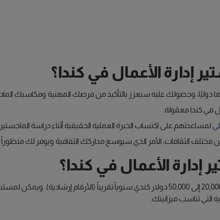
ير إدارة الأعمال في كندا؟
ها دوليًا، وحصولك عليه سيعزز بالتأكيد من فرصك المهنية ومكاسبك الماد
ال في كندا معقولة.
لي
لمساعدتهم على اكتساب الخبرة العملية الحقيقية أثناء دراسة الماجستير
ختلف الثقافات، الأمر الذي سيوسع مداركك الثقافية ويوفر لك منظوراً ثقاف
إدارة الأعمال في كندا؟
يبلغ متوسط تكلفة درجة ماجستير إدارة الأعمال في كندا حوالي 20,000 إلى 50,000 دولار كندي سن
ة التي تناسب ميزانيتك.