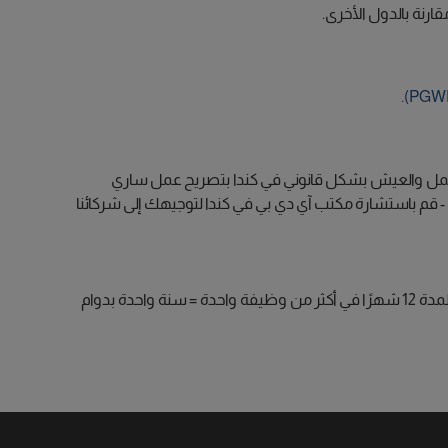
ارنة بالدول الأخرى.
نك توقع تصريح عمل كندي لمدة تصل إلى 3 سنوات. يُسمح للطامحين بالعمل والعيش بشكل قانوني في كندا بتصريح عمل ساري
- قم باستشارة مكتب آي دي بي في كندا لتوجيهك إلى شركائنا
وقت متساوٍ في ساعات الدوام الجزئي، مثل: 15 ساعة / أسبوع لمدة 24 شهرًا = سنة واحدة بدوام كامل (1،560 ساعة) 30 ساعة / أسبوع لمدة 12 شهرًا في أكثر من وظيفة واحدة = سنة واحدة بدوام