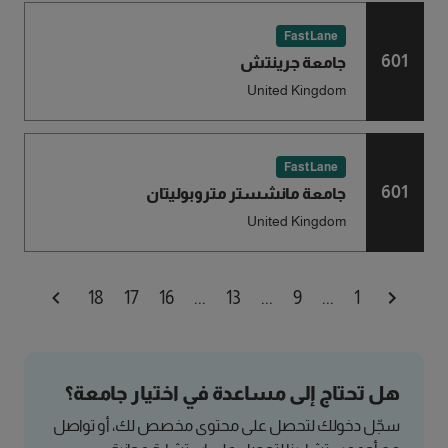
FastLane
601
جامعة جرينتش
United Kingdom
FastLane
601
جامعة مانشستر متروبوليتان
United Kingdom
18
17
16
...
13
...
9
...
1
هل تحتاج إلى مساعدة في اختيار جامعة؟
سجّل دخولك لتحصل على محتوى مخصص لك، أو تواصل