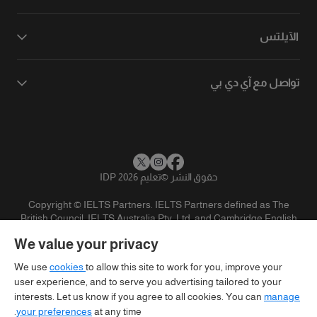
الآيلتس
تواصل مع آي دي بي
حقوق النشر
©
تعليم IDP 2026
Copyright © IELTS Partners. IELTS Partners defined as The
British Council, IELTS Australia Pty. Ltd. and Cambridge English
(part of Cambridge University Press & Assessment)
We value your privacy
المستثمرين
شروط الاستخدام
سياسية الخصوصية
تنويه
We use
cookies
to allow this site to work for you, improve your
user experience, and to serve you advertising tailored to your
interests. Let us know if you agree to all cookies. You can
manage
your preferences
at any time.