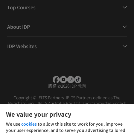
Top Courses
About IDP
IDP Websites
版權
©
2026 IDP 教育
Copyright © IELTS Partners. IELTS Partners defined as The
British Council, IELTS Australia Pty. Ltd. and Cambridge English
(part of Cambridge University Press & Assessment)
We value your privacy
投資者
條款
私隱政策
免責聲明
We use
cookies
to allow this site to work for you, improve
your user experience, and to serve you advertising tailored