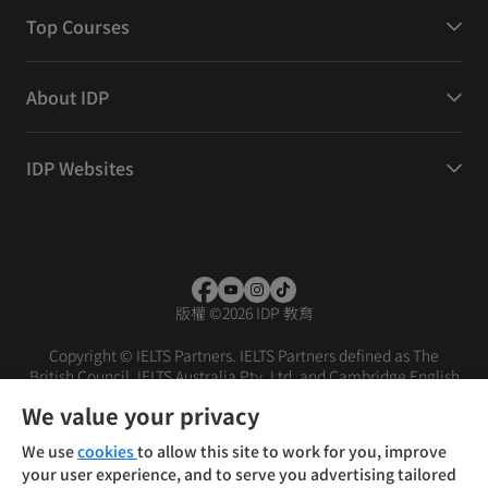
Top Courses
About IDP
IDP Websites
版權
©
2026 IDP 教育
Copyright © IELTS Partners. IELTS Partners defined as The
British Council, IELTS Australia Pty. Ltd. and Cambridge English
(part of Cambridge University Press & Assessment)
We value your privacy
投資人
使用條款
隱私權政策
免責聲明
We use
cookies
to allow this site to work for you, improve
your user experience, and to serve you advertising tailored