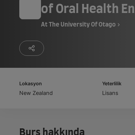
of Oral Health E
At
The University Of Otago
Lokasyon
Yeterlilik
New Zealand
Lisans
Burs hakkında