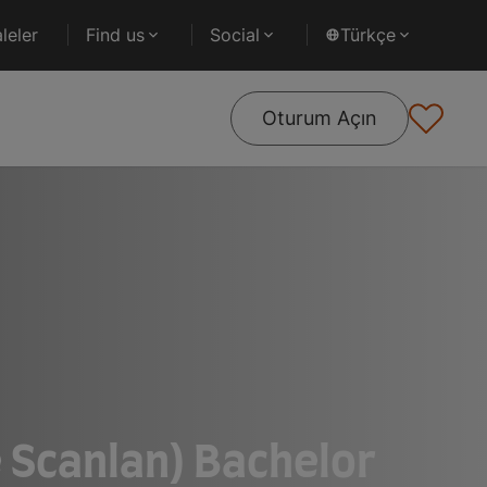
leler
Find us
Social
Türkçe
Oturum Açın
e Scanlan) Bachelor