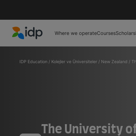
Where we operate
Courses
Scholars
IDP Education
IDP Education
/
Kolejler ve Üniversiteler
/
New Zealand
/
Th
The University o