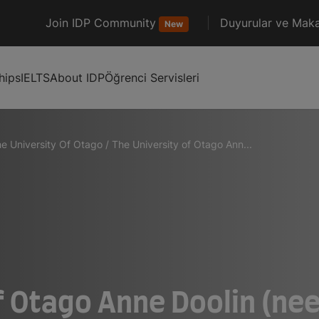
Join IDP Community
Duyurular ve Maka
New
hips
IELTS
About IDP
Öğrenci Servisleri
e University Of Otago
/
The University of Otago Ann...
f Otago Anne Doolin (ne