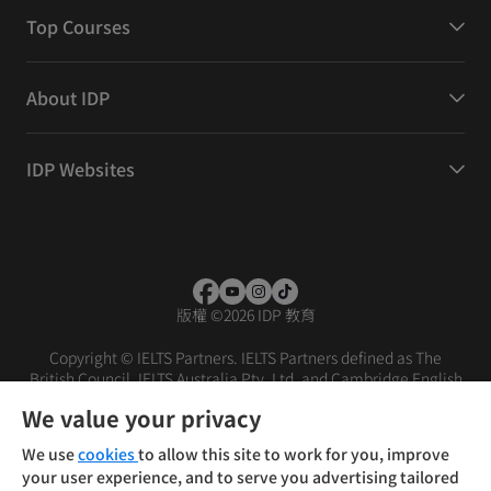
Top Courses
About IDP
IDP Websites
版權
©
2026 IDP 教育
Copyright © IELTS Partners. IELTS Partners defined as The
British Council, IELTS Australia Pty. Ltd. and Cambridge English
(part of Cambridge University Press & Assessment)
We value your privacy
投資者
條款
私隱政策
免責聲明
We use
cookies
to allow this site to work for you, improve
your user experience, and to serve you advertising tailored