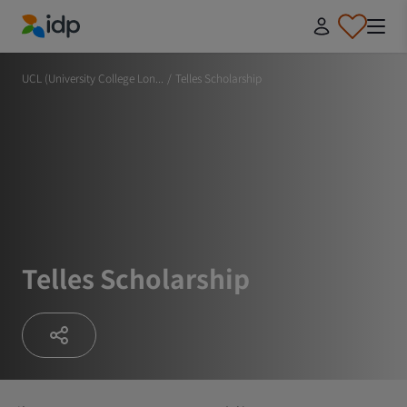
IDP Education
UCL (University College Lon...
/
Telles Scholarship
Telles Scholarship