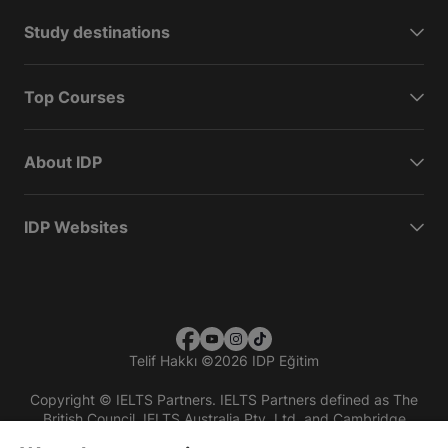
Study destinations
Top Courses
About IDP
IDP Websites
Telif Hakkı
©
2026 IDP Eğitim
Copyright © IELTS Partners. IELTS Partners defined as The
British Council, IELTS Australia Pty. Ltd. and Cambridge
English (part of Cambridge University Press & Assessment)