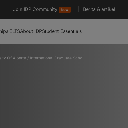
Join IDP Community
Berita & artikel
New
hips
IELTS
About IDP
Student Essentials
sity Of Alberta
/
International Graduate Scho...