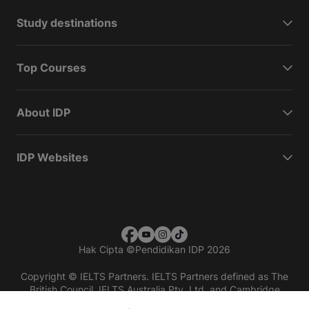
Study destinations
Top Courses
About IDP
IDP Websites
Hak Cipta
©
Pendidikan IDP 2026
Copyright © IELTS Partners. IELTS Partners defined as The
British Council, IELTS Australia Pty. Ltd. and Cambridge
English (part of Cambridge University Press & Assessment)