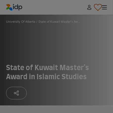
IDP Education
University Of Alberta
/
State of Kuwait Master's Aw...
State of Kuwait Master's
Award in Islamic Studies