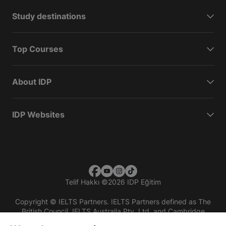
Study destinations
Top Courses
About IDP
IDP Websites
Telif Hakkı
©
2026 IDP Eğitim
Copyright © IELTS Partners. IELTS Partners defined as The
British Council, IELTS Australia Pty. Ltd. and Cambridge
English (part of Cambridge University Press & Assessment)