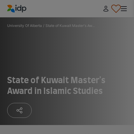
IDP Education
University Of Alberta
/
State of Kuwait Master's Aw...
State of Kuwait Master's
Award in Islamic Studies