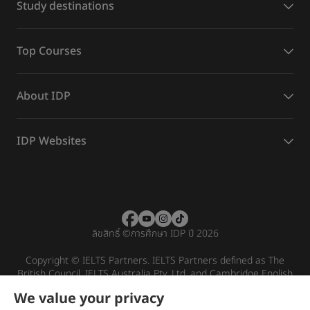
Study destinations
Top Courses
About IDP
IDP Websites
ลิขสิทธิ์
©
การศึกษา IDP ปี 2026
Copyright © IELTS Partners. IELTS Partners defined as The
British Council, IELTS Australia Pty. Ltd. and Cambridge English
(part of Cambridge University Press & Assessment)
We value your privacy