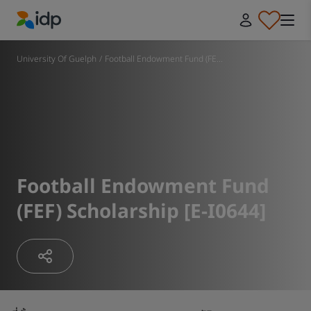
IDP Education
University Of Guelph
/
Football Endowment Fund (FE...
Football Endowment Fund
(FEF) Scholarship [E-I0644]