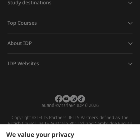
Study destinations
Top Courses
About IDP
IDP Websites
ลิขสิทธิ์
©
การศึกษา IDP ปี 2026
Copyright © IELTS Partners. IELTS Partners defined as The
British Council, IELTS Australia Pty. Ltd. and Cambridge English
(part of Cambridge University Press & Assessment)
We value your privacy