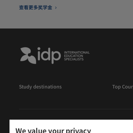
查看更多奖学金
Study destinations
Top Cour
版權
©
2026 IDP 教育
We value your privacy