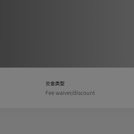
资金类型
Fee waiver/discount