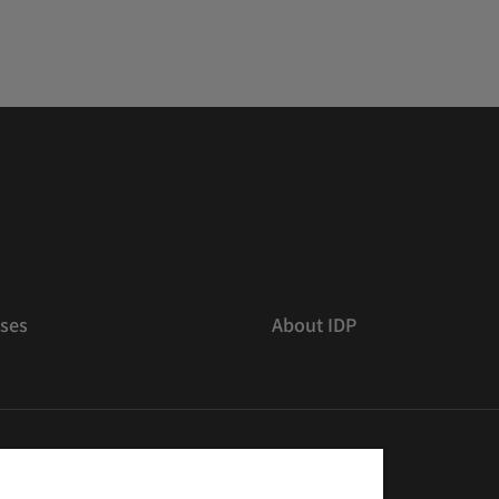
ses
About IDP