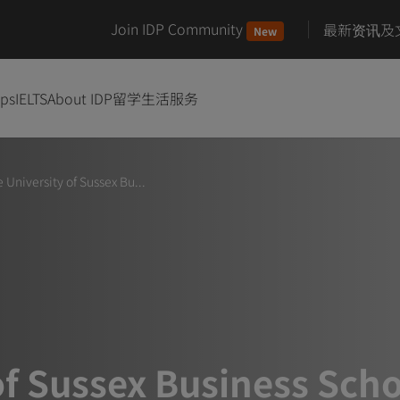
Join IDP Community
最新资讯及
New
ips
IELTS
About IDP
留学生活服务
 University of Sussex Bu...
of Sussex Business Scho