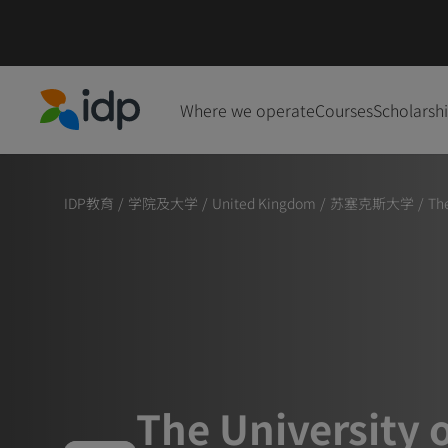
Where we operate
Courses
Scholarsh
IDP Education
IDP教育
/
学院及大学
/
United Kingdom
/
苏塞克斯大学
/
The
The University 