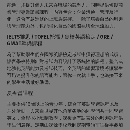
能進一步提升個人未來在職場的競爭力。同時提供短期商
業管理專業證書課程，內容包含：企業溝通、管理及行
銷，適合有意進修的上班族選擇。，除了培養自己的興趣
與管理能力外，也能強化自己的國際觀與全球流動力。
IELTS雅思 / TOFEL托福 / 劍橋英語檢定 / GRE /
GMAT準備課程
為了幫助學生們在國際英語檢定考試中獲得理想的成績，
語言學校特別針對考試內容設計了系統性的課程，整合式
地強化英語能力及考試技巧。全英語的學習環境將讓學生
可迅速提升你的語言能力，讓你一次就上手，也為接下來
的學生生活做好準備。
夏令營課程
主要提供16歲以上的青少年，綜合了英語學習課程以及
戶外活動。與來自世界其他角落各地的同學們共一同學習
英文，全程採小班制教學，課後更有語言外的興趣課程供
學生們選擇。定期由課餘學校老師定期帶領前往從事參加