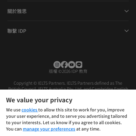
關於雅思
聯繫 IDP
版權
©
2026 IDP 教育
Copyright © IELTS Partners. IELTS Partners defined as The
British Council, IELTS Australia Pty. Ltd. and Cambridge English
(part of Cambridge University Press & Assessment)
We value your privacy
投資人
使用條款
隱私權政策
免責聲明
We use
cookies
to allow this site to work for you, improve
your user experience, and to serve you advertising tailored
to your interests. Let us know if you agree to all cookies.
You can
manage your preferences
at any time.