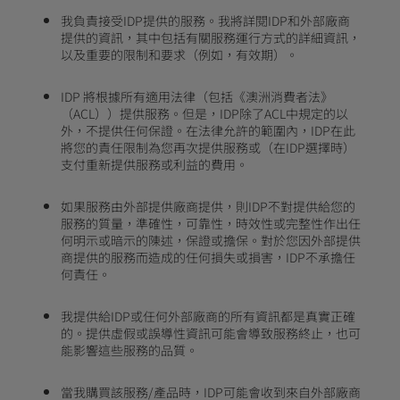
我負責接受IDP提供的服務。我將詳閱IDP和外部廠商
提供的資訊，其中包括有關服務運行方式的詳細資訊，
以及重要的限制和要求（例如，有效期）。
IDP 將根據所有適用法律（包括《澳洲消費者法》
（ACL））提供服務。但是，IDP除了ACL中規定的以
外，不提供任何保證。在法律允許的範圍內，IDP在此
將您的責任限制為您再次提供服務或（在IDP選擇時）
支付重新提供服務或利益的費用。
如果服務由外部提供廠商提供，則IDP不對提供給您的
服務的質量，準確性，可靠性，時效性或完整性作出任
何明示或暗示的陳述，保證或擔保。對於您因外部提供
商提供的服務而造成的任何損失或損害，IDP不承擔任
何責任。
我提供給IDP或任何外部廠商的所有資訊都是真實正確
的。提供虛假或誤導性資訊可能會導致服務終止，也可
能影響這些服務的品質。
當我購買該服務/產品時，IDP可能會收到來自外部廠商