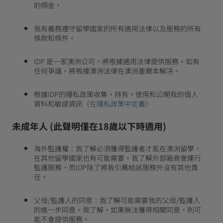
的佣金。
我有義務遵守留學國家的所有適用法律以及服務的所有
條款和條件。
IDP 是一家澳洲公司，將根據適用法律提供服務。如有
任何爭議，將根據澳洲法律在澳洲墨爾本解決。
根據IDP的隱私政策收集，持有，使用和公開我的個人
資料和敏感資訊（
在隱私政策中定義
）
未成年人 (此聲明僅在18歲以下時適用)
海外監護權：我了解必須獲得監護者才能在澳洲留學，
在其他留學國家也有可能需要。我了解外部廠商會運行
監護服務，而IDP除了將我引薦給該服務外沒有其他責
任。
父母/監護人的同意：我了解可能需要我的父母/監護人
的進一步同意。我了解，如果無法獲得相關同意，則可
能不會提供服務。