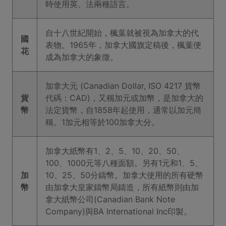
時使用英、法兩種語言。
自十八世紀開始，楓葉就被視為加拿大的代
國
表物。1965年，加拿大國旗定稿後，楓葉便
花
成為加拿大的象徵。
加拿大元 (Canadian Dollar, ISO 4217 貨幣
貨
代碼：CAD)，又稱加元或加幣，是加拿大的
幣
法定貨幣，自1858年起使用，通常以加元簡
稱。1加元相等於100加拿大分。
加拿大紙幣有1、2、5、10、20、50、
100、1000元等八種面額。另有1元和1、5、
加
10、25、50分鑄幣。加拿大使用的所有硬幣
幣
由加拿大皇家鑄幣局鑄造，所有紙幣則由加
拿大紙幣公司(Canadian Bank Note
Company)與BA International Inc印製。