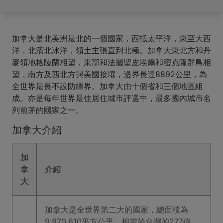
加拿大是北美洲最北的一個國家，西抵太平洋，東至大西
洋，北濱北冰洋，領土主張直到北極。加拿大東北方和丹
麥領地格陵蘭相望，東部和法屬聖皮埃爾和密克隆群島相
望，南方及西北方與美國接壤，邊界長達8892公里，為
全世界最長不設防疆界。加拿大由十個省和三個地區組
成。亦是每年世界最佳居住城市評選中，最多國內城市名
列前茅的國家之一。
加拿大介紹
加
拿
介紹
大
加拿大是全世界第二大的國家，總面積為
9,970,610平方公里，相當於台灣的277倍。