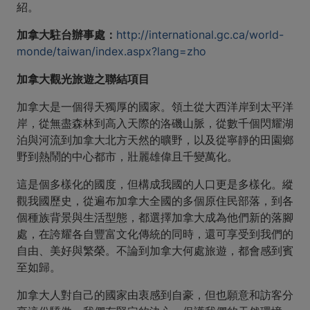
紹。
加拿大駐台辦事處：
http://international.gc.ca/world-
monde/taiwan/index.aspx?lang=zho
加拿大觀光旅遊之聯結項目
加拿大是一個得天獨厚的國家。領土從大西洋岸到太平洋
岸，從無盡森林到高入天際的洛磯山脈，從數千個閃耀湖
泊與河流到加拿大北方天然的曠野，以及從寧靜的田園鄉
野到熱鬧的中心都市，壯麗雄偉且千變萬化。
這是個多樣化的國度，但構成我國的人口更是多樣化。縱
觀我國歷史，從遍布加拿大全國的多個原住民部落，到各
個種族背景與生活型態，都選擇加拿大成為他們新的落腳
處，在誇耀各自豐富文化傳統的同時，還可享受到我們的
自由、美好與繁榮。不論到加拿大何處旅遊，都會感到賓
至如歸。
加拿大人對自己的國家由衷感到自豪，但也願意和訪客分