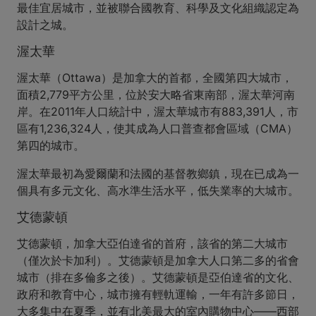
最佳宜居城市，並被聯合國教育、科學及文化組織認定為
設計之城。
渥太華
渥太華（Ottawa）是加拿大的首都，全國第四大城市，
面積2,779平方公里，位於安大略省東南部，渥太華河南
岸。在2011年人口統計中，渥太華城市有883,391人，市
區有1,236,324人，使其成為人口普查都會區域（CMA）
第四的城市。
渥太華最初為愛爾蘭和法國的基督教鄉鎮，現在已成為一
個具有多元文化、高水準生活水平，低失業率的大城市。
艾德蒙頓
艾德蒙頓，加拿大亞伯達省的首府，該省的第二大城市
（僅次於卡加利）。艾德蒙頓是加拿大人口第二多的省會
城市（排在多倫多之後）。艾德蒙頓是亞伯達省的文化、
政府和教育中心，城市擁有輕軌運輸，一年有許多節日，
大多集中在夏季，並有北美最大的室內購物中心——西部