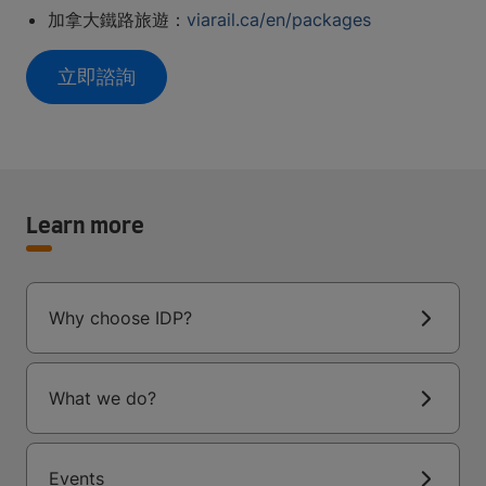
加拿大鐵路旅遊：
viarail.ca/en/packages
立即諮詢
Learn more
Why choose IDP?
What we do?
Events