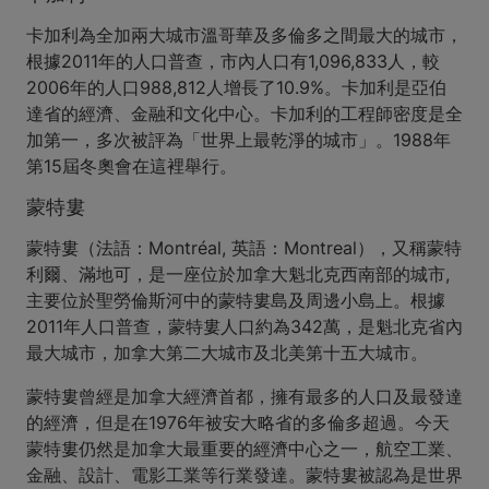
卡加利為全加兩大城市溫哥華及多倫多之間最大的城市，
根據2011年的人口普查，市內人口有1,096,833人，較
2006年的人口988,812人增長了10.9%。卡加利是亞伯
達省的經濟、金融和文化中心。卡加利的工程師密度是全
加第一，多次被評為「世界上最乾淨的城市」。1988年
第15屆冬奧會在這裡舉行。
蒙特婁
蒙特婁（法語：Montréal, 英語：Montreal），又稱蒙特
利爾、滿地可，是一座位於加拿大魁北克西南部的城市,
主要位於聖勞倫斯河中的蒙特婁島及周邊小島上。根據
2011年人口普查，蒙特婁人口約為342萬，是魁北克省內
最大城市，加拿大第二大城市及北美第十五大城市。
蒙特婁曾經是加拿大經濟首都，擁有最多的人口及最發達
的經濟，但是在1976年被安大略省的多倫多超過。今天
蒙特婁仍然是加拿大最重要的經濟中心之一，航空工業、
金融、設計、電影工業等行業發達。蒙特婁被認為是世界