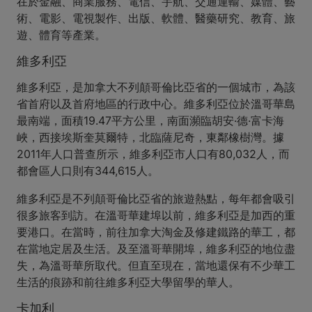
在於金融、商業服務、電信、宇航、交通運輸、媒體、藝
術、電影、電視製作、出版、軟體、醫藥研究、教育、旅
遊、體育等產業。
維多利亞
維多利亞，是加拿大不列顛哥倫比亞省的一個城市，為該
省首府以及首府地區的行政中心。維多利亞位於溫哥華島
最南端，面積19.47平方公里，南面瀕臨胡安·德·富卡海
峽，西接埃斯奎莫爾特，北臨薩尼奇，東鄰橡樹灣。據
2011年人口普查所示，維多利亞市人口有80,032人，而
都會區人口則有344,615人。
維多利亞是不列顛哥倫比亞省的旅遊熱點，每年都會吸引
很多旅客到訪。在溫哥華建埠以前，維多利亞是加西的重
要港口。在當時，前往加拿大淘金及修建鐵路的華工，都
在當地定居及生活。及至溫哥華開埠，維多利亞的地位盡
失，為溫哥華所取代。但直至現在，當地還保有不少華工
生活的痕跡和前往維多利亞大學留學的華人。
卡加利