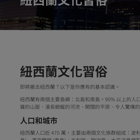
紐西蘭文化習俗
即將搬去紐西蘭？以下是你應有的基本認識。
紐西蘭有兩個主要島嶼：北島和南島。90% 以上的
聳的山脈、漫長蜿蜒的河流、開闊的平原、令人驚嘆的
人口和城市
紐西蘭人口近 470 萬，主要由兩個文化族群組成：波
島)、漢密爾頓 (南島)。毛利族、歐洲裔、太平洋島