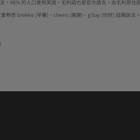
言，98% 的人口使用英語。毛利語也是官方語言，由毛利原住
ekkie (早餐)、cheers (謝謝)、g'day (你好) 這類說法
勢