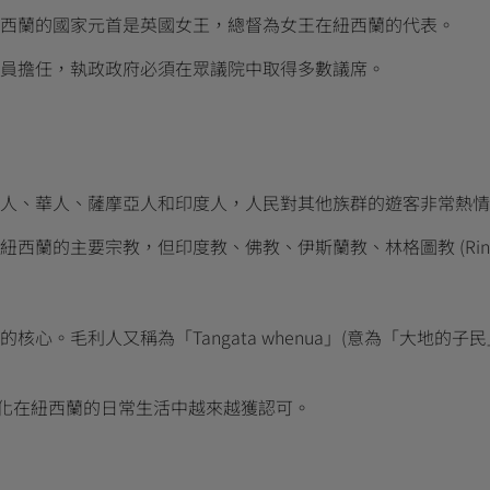
西蘭的國家元首是英國女王，總督為女王在紐西蘭的代表。
員擔任，執政政府必須在眾議院中取得多數議席。
人、華人、薩摩亞人和印度人，人民對其他族群的遊客非常熱情
的主要宗教，但印度教、佛教、伊斯蘭教、林格圖教 (Ringatū)
心。毛利人又稱為「Tangata whenua」(意為「大地的
史文化在紐西蘭的日常生活中越來越獲認可。