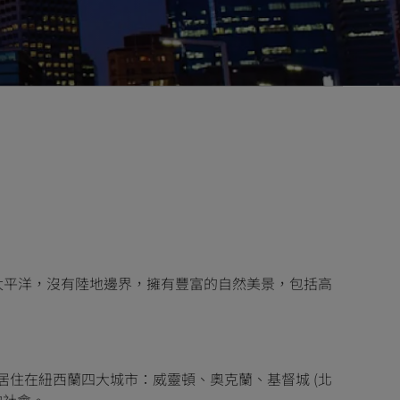
太平洋，沒有陸地邊界，擁有豐富的自然美景，包括高
口居住在紐西蘭四大城市：威靈頓、奧克蘭、基督城 (北
的社會。