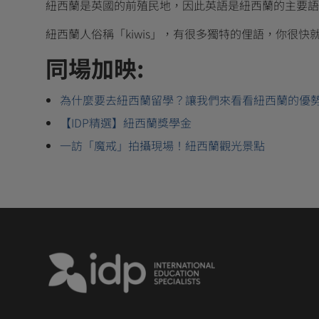
紐西蘭是英國的前殖民地，因此英語是紐西蘭的主要語
紐西蘭人俗稱「kiwis」，有很多獨特的俚語，你很快就會熟悉 br
同場加映:
為什麼要去紐西蘭留學？讓我們來看看紐西蘭的優
【IDP精選】紐西蘭獎學金
一訪「魔戒」拍攝現場！紐西蘭觀光景點