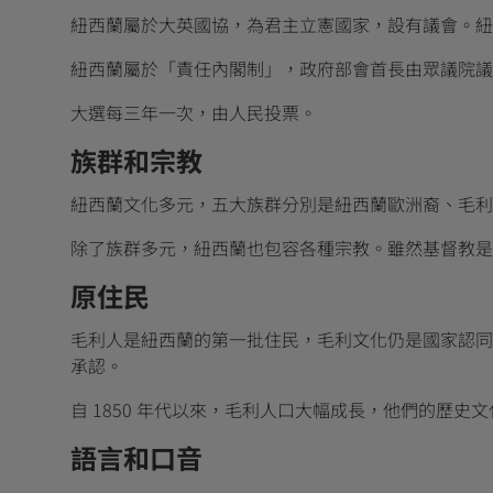
紐西蘭屬於大英國協，為君主立憲國家，設有議會。紐
紐西蘭屬於「責任內閣制」，政府部會首長由眾議院議
大選每三年一次，由人民投票。
族群和宗教
紐西蘭文化多元，五大族群分別是紐西蘭歐洲裔、毛利
除了族群多元，紐西蘭也包容各種宗教。雖然基督教是紐西蘭
原住民
毛利人是紐西蘭的第一批住民，毛利文化仍是國家認同的核
承認。
自 1850 年代以來，毛利人口大幅成長，他們的歷
語言和口音