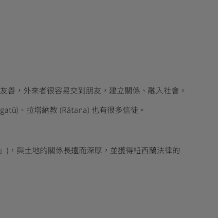
友善，外來者很容易交到朋友，建立關係、融入社會。
、拉塔納教 (Rātana) 也有很多信徒。
子民」)，與土地的關係長遠而深厚，並獲得紐西蘭法律的