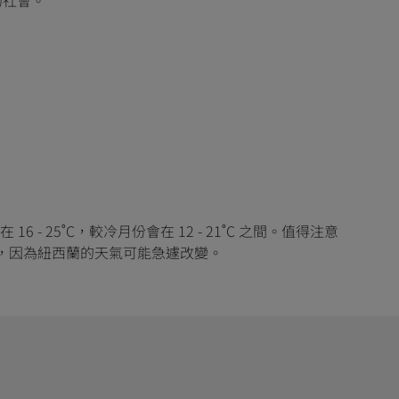
5˚C，較冷月份會在 12 - 21˚C 之間。值得注意
衣，因為紐西蘭的天氣可能急遽改變。