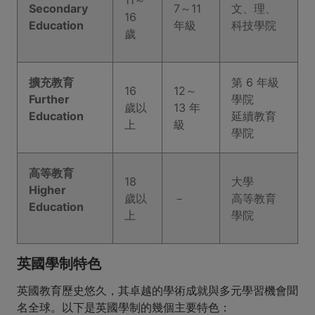
Secondary
7～11
文、理、
16
Education
年級
科技學院
歲
擴充教育
​第 6 年級
16
12～
Further
學院
歲以
13 年
Education
延續教育
上
級
學院
高等教育
18
​大學
Higher
歲以
​－
高等教育
Education
上
學院
英國學制特色
英國教育歷史悠久，其卓越的學術成就與多元學習機會聞
名全球。以下是英國學制的幾個主要特色：