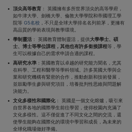
頂尖高等教育
： 英國擁有多所世界頂尖的高等學府，
如牛津大學、劍橋大學、倫敦大學學院和帝國理工學
院等
G5名校
，不只是全球大學排名名列前茅，更擁有
高品質的學術表現與教學環境。
學制靈活
： 英國教育體制靈活，提供
大學學士、碩
士、博士等學位課程，其他也有許多銜接課程
等，學
生可以根據自己的需求申請合適的課程。
高研究水準
：英國教育以卓越的研究能力聞名，尤其
在科學、工程和醫學等學科領域。許多英國大學與企
業和研究機構有緊密的合作，推動創新和技術發展，
並鼓勵學生參與研究項目，培養批判性思維與問題解
決能力。
文化多樣性和國際化
： 英國是一個文化熔爐，吸引來
自世界各地的國際學生前往學習，使得校園內充滿了
文化多樣性。這不僅促進了不同文化之間的交流，還
使學生能夠在國際化的環境中學習和成長，為未來的
全球化職場做好準備。