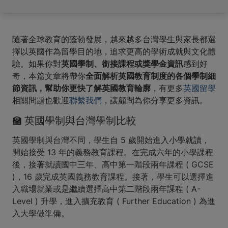
隨著全球教育的蓬勃發展，越來越多台灣學生與家長都選
擇以英國作為留學目的地，追求更高的學術成就與文化體
驗。如果你對
英國學制、銜接課程或獎學金資訊
感到好
奇，本篇文章將帶你
全面解析英國教育制度的各個學制細
節資訊，幫助你更快了解英國教育輪廓
，有更多
英國留學
相關問題也歡迎
聯繫我們
，讓顧問為你分享更多資訊。
🏫 英國學制與台灣學制比較
英國學制與台灣不同，學生自 5 歲開始進入小學就讀，
開始接受 13 年的義務教育課程。在完成六年的小學課程
後，接著就讀國中三年、高中第一階段兩年課程 ( GCSE
)，16 歲完成英國義務教育課程。接著，學生可以選擇進
入職場就業或是繼續選擇高中第二階段兩年課程 ( A-
Level ) 升學，進入擴充教育 ( Further Education ) 為進
入大學做準備。