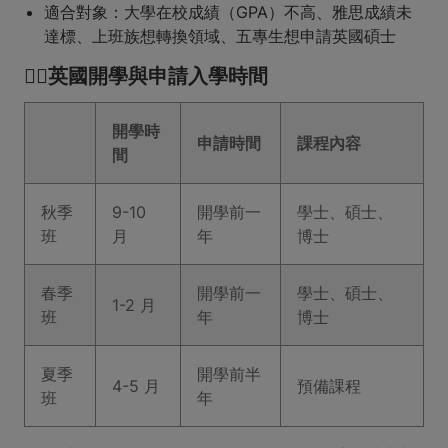
適合對象：大學在校成績（GPA）不高、雅思成績未
達標、上班族想轉換領域、五專生想申請英國碩士
🙋‍♂️英國開學與申請入學時間
開學時
申請時間
課程內容
間
秋季
9-10
開學前一
學士、碩士、
班
月
年
博士
春季
開學前一
學士、碩士、
1-2 月
班
年
博士
夏季
開學前半
4-5 月
預備課程
班
年