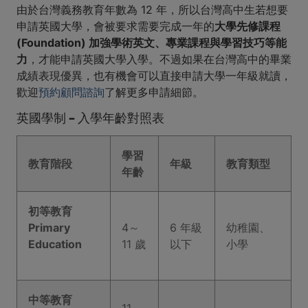
由於台灣義務教育年數為 12 年，所以台灣高中生若想要
申請英國大學，會被要求需要完成一年的
大學先修課程
(Foundation) 加強學術英文、專業課程與學習技巧等能
力
，才能申請英國大學入學。不過如果在台灣高中的畢業
成績表現優異，也有機會可以直接申請大學一年級就讀，
歡迎
預約顧問諮詢
了解更多申請細節。
英國學制 - 入學年齡對照表
​學習
教育階段
年級
教育類型
年齡
初等教育
Primary
4～
6 年級
幼稚園、
Education
11 歲
以下
小學
中等教育
11～