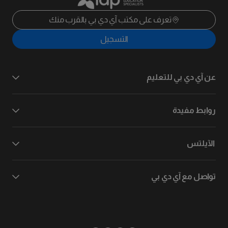
تعرف على مكتب آي دي بي بالقرب منك
التسجيل
عن آي دي بي للتعليم
روابط مفيدة
الآيلتس
تواصل مع آي دي بي