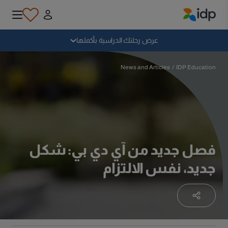
IDP Education
سقوط
عرض رحلتك الدراسية بأكملها
لماذا الدراسة بالخارج؟
News and Articles
/
IDP Education
أين وماذا أدرس؟
كيف يمكنني التقديم؟
فصل جديد من آي دي بي: شكل
جديد، نفس الالتزام
بعد الحصول على عرض
الاستعداد للمغادرة