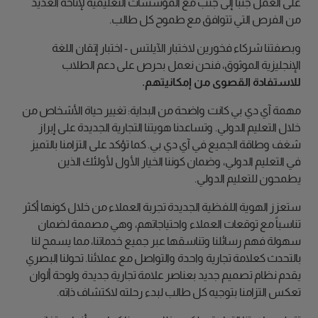
على العمل جنبًا إلى جنب مع المؤسسات التعليمية لإتاحة العديد
من الفرص التي تتوافق مع طموح كل طالب.
وبصفتنا شركاء فخورين لاختبار الآيلتس - اختبار إتقان اللغة
الإنجليزية الموثوق، فنحن نعمل بحرص على دعم الطلاب
للاستفادة
القصوى من إمكانيتهم.
مهمة آي دي بي كانت واضحة من البداية: تغيير حياة الأشخاص من
خلال التعليم الدولي. وتساعدنا هويتنا التجارية الجديدة على إبراز
شغف وطاقة الجميع في آي دي بي. كما تؤكد على التزامنا بالتميز
في التعليم الدولي، وضمان كوننا الخيار الأول لأولئك الذين
يطمحون للتعليم الدولي.
ستعزز الهوية اللفظية الجديدة تجربة العملاء من خلال كونها أكثر
تناسباً مع توقعات العملاء واحتياجاتهم، وهي مصممة لضمان
سهولة فهم رسائلنا وتناسقها عبر جميع خدماتنا، مما يسمح لنا
بالتحدث كعلامة تجارية واحدة والتواصل مع عملائنا. تحولنا البصري
يقدم نظام تصميم جديد بعناصر علامة تجارية جديدة ولوحة ألوان
تعكس التزامنا بتوجيه كل طالب لبدء رحلته لاكتشاف ذاته.