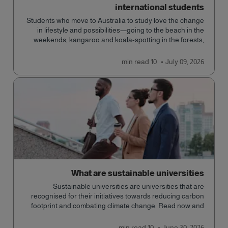
international students
Students who move to Australia to study love the change
in lifestyle and possibilities—going to the beach in the
weekends, kangaroo and koala-spotting in the forests,
and in general a laid-back lifestyle with easy to manage
traffic and a high standard of living.
read
10 min
July 09, 2026
What are sustainable universities
Sustainable universities are universities that are
recognised for their initiatives towards reducing carbon
footprint and combating climate change. Read now and
learn more!
read
10 min
June 30, 2026