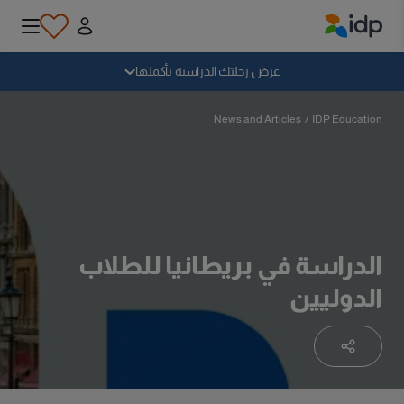
IDP Education
سقوط
عرض رحلتك الدراسية بأكملها
لماذا الدراسة بالخارج؟
News and Articles
/
IDP Education
أين وماذا أدرس؟
كيف يمكنني التقديم؟
الدراسة في بريطانيا للطلاب
الدوليين
بعد الحصول على عرض
الاستعداد للمغادرة