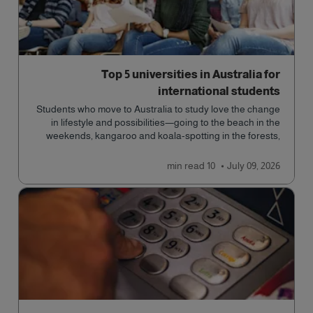
Top 5 universities in Australia for
international students
Students who move to Australia to study love the change
in lifestyle and possibilities—going to the beach in the
weekends, kangaroo and koala-spotting in the forests,
and in general a laid-back lifestyle with easy to manage
traffic and a high standard of living.
read
10 min
July 09, 2026