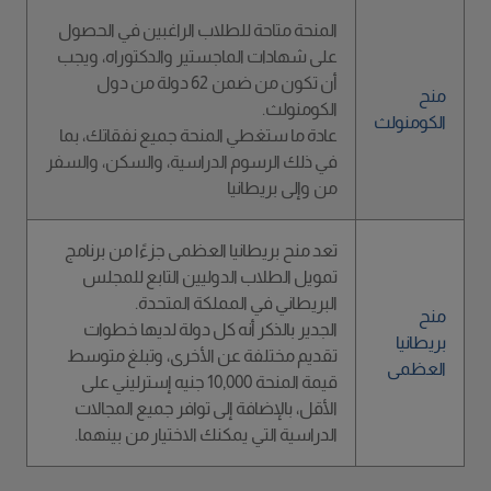
المنحة متاحة للطلاب الراغبين في الحصول
على شهادات الماجستير والدكتوراه، ويجب
أن تكون من ضمن 62 دولة من دول
منح
الكومنولث.
الكومنولث
عادة ما ستغطي المنحة جميع نفقاتك، بما
في ذلك الرسوم الدراسية، والسكن، والسفر
من وإلى بريطانيا
تعد منح بريطانيا العظمى جزءًا من برنامج
تمويل الطلاب الدوليين التابع للمجلس
البريطاني في المملكة المتحدة.
منح
الجدير بالذكر أنه كل دولة لديها خطوات
بريطانيا
تقديم مختلفة عن الأخرى، وتبلغ متوسط
العظمى
قيمة المنحة 10,000 جنيه إسترليني على
الأقل، بالإضافة إلى توافر جميع المجالات
الدراسية التي يمكنك الاختيار من بينهما.