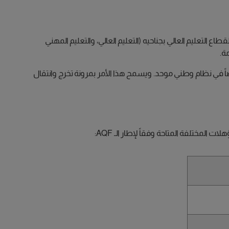
ام 1995 لتحدد معايير المؤهلات لقطاع التعليم العالي بجناحيه (التعليم العالي، والتعليم المهني
هم بعضاً في نظام وطني موحد. ويسمح هذا الأمر بمرونة تخرج وانتقال
المختلفة المتاحة وفقاً لإطار الـ AQF: