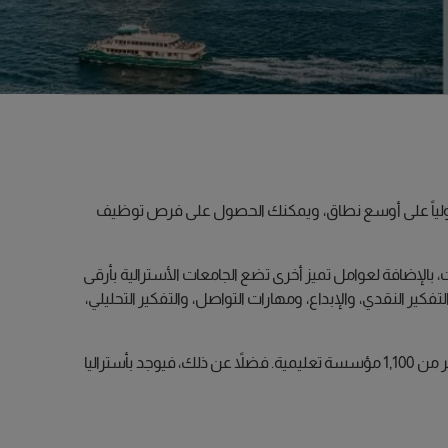
 دولياً على أوسع نطاق، ويمكنك الحصول على فرص توظيف
ت، بالإضافة لعوامل تميز أخرى تضع الجامعات الأسترالية بأرقى
فكير النقدي، والإبداع، ومهارات التواصل، والتفكير التحليلي،
بالإضافة لذلك، تقدم أستراليا مجموعة متنوعة من البرامج الدراسية – حيث يمكنك الاختيار بين 22,000 نوع من البرامج الدراسية المتاحة في أكثر من 1,100 مؤسسة تعليمية. فضلاً عن ذلك، فيوجد بأستراليا